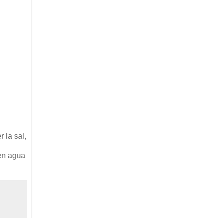
 la sal,
 en agua