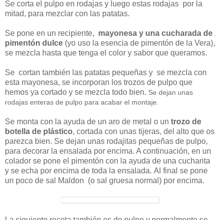
Se corta el pulpo en rodajas y luego estas rodajas por la
mitad, para mezclar con las patatas.
Se pone en un recipiente,
mayonesa y una cucharada de
pimentón dulce
(yo uso la esencia de pimentón de la Vera),
se mezcla hasta que tenga el color y sabor que queramos.
Se cortan
también
las patatas pequeñas y
se mezcla con
esta mayonesa, se incorporan los trozos de pulpo que
hemos ya cortado y se mezcla todo bien.
Se dejan unas
rodajas enteras de pulpo para acabar el montaje.
Se monta con la ayuda de un aro de metal o un
trozo de
botella de plástico
, cortada con unas tijeras, del alto que os
parezca bien. Se dejan unas rodajitas pequeñas de pulpo,
para decorar la ensalada por encima. A continuación, en un
colador se pone el pimentón con la ayuda de una cucharita
y se echa por encima de toda la ensalada. Al final se pone
un poco de sal Maldon (o sal gruesa normal) por encima.
La siguiente receta también es de pulpo y normalmente se