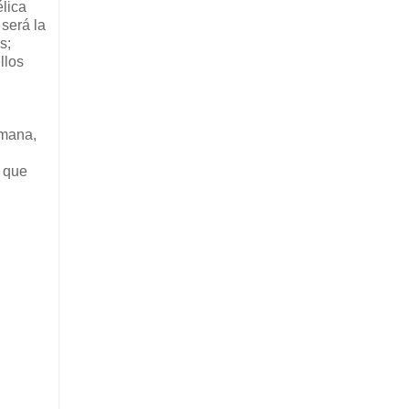
lica
será la
s;
llos
umana,
 que