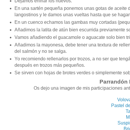
Dejamos enfriar los huevos.
En una sartén pequeña ponemos unas gotas de aceite de
langostinos y le damos unas vueltas hasta que se haga
En un cuenco echamos las gambas muy cortadas (pequeña
Añadimos la latita de atún bien escurrida previamente so
Vamos añadiendo el guacamole o aguacate solo bien trit
Añadimos la mayonesa, debe tener una textura de rellen
del salmón y no se salga.
Yo recomiendo rellenarlos por trozos, a no ser que teng
después en trozos más pequeños.
Se sirven con hojas de brotes verdes o simplemente sob
Parrandón 
Os dejo una imagen de mis participaciones anter
Volov
Pastel d
Ta
M
Suspi
Bri