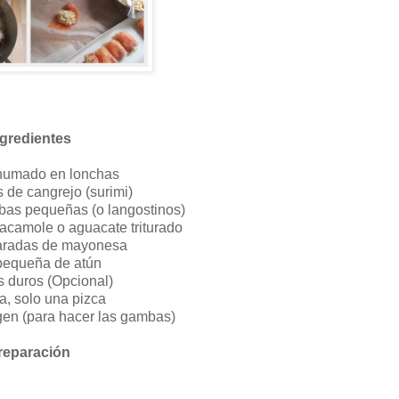
ngredientes
humado en lonchas
s de cangrejo (surimi)
as pequeñas (o langostinos)
acamole o aguacate triturado
haradas de mayonesa
 pequeña de atún
 duros (Opcional)
a, solo una pizca
rgen (para hacer las gambas)
reparación