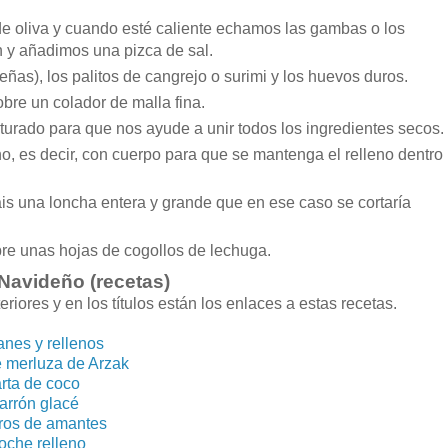
 oliva y cuando esté caliente echamos las gambas o los
n y añadimos una pizca de sal.
s), los palitos de cangrejo o surimi y los huevos duros.
bre un colador de malla fina.
urado para que nos ayude a unir todos los ingredientes secos.
o, es decir, con cuerpo para que se mantenga el relleno dentro
áis una loncha entera y grande que en ese caso se cortaría
re unas hojas de cogollos de lechuga.
Navideño (recetas)
iores y en los títulos están los enlaces a estas recetas.
anes y rellenos
e merluza de Arzak
rta de coco
arrón glacé
ros de amantes
oche relleno