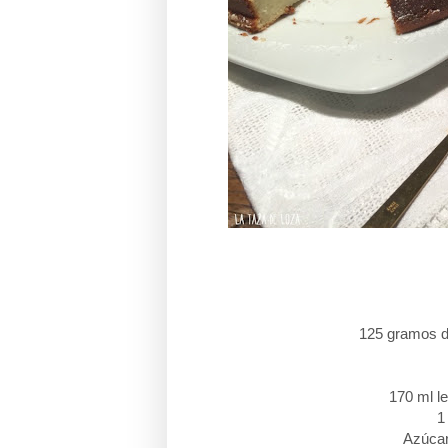
125 gramos d
170 ml l
1
Azúcar