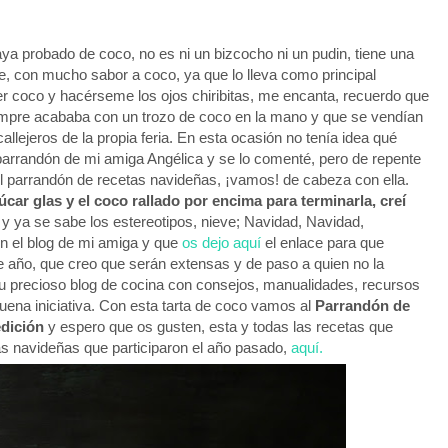
aya probado de coco, no es ni un bizcocho ni un pudin, tiene una
e, con mucho sabor a coco, ya que lo lleva como principal
er coco y hacérseme los ojos chiribitas, me encanta, recuerdo que
iempre acababa con un trozo de coco en la mano y que se vendían
llejeros de la propia feria. En esta ocasión no tenía idea qué
 parrandón de mi amiga Angélica y se lo comenté, pero de repente
 el parrandón de recetas navideñas, ¡vamos! de cabeza con ella.
úcar glas y el coco rallado por encima para terminarla, creí
y ya se sabe los estereotipos, nieve; Navidad, Navidad,
en el blog de mi amiga y que
os dejo aquí
el enlace para que
te año, que creo que serán extensas y de paso a quien no la
su precioso blog de cocina con consejos, manualidades, recursos
buena iniciativa. Con esta tarta de coco vamos al
Parrandón de
dición
y espero que os gusten, esta y todas las recetas que
tas navideñas que participaron el año pasado,
aquí.