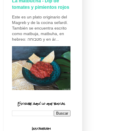
La matbucha - Dip de
tomates y pimientos rojos
Este es un plato originario del
Magreb y de la cocina sefardí.
También se encuentra escrito
como matbuja, matbuha, en
hebreo: מטבוחה y en ár...
Escribe aquí lo que buscas
Instagram