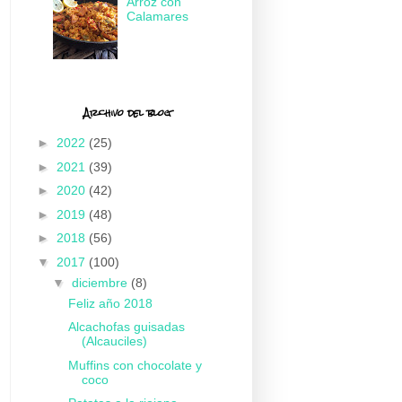
Arroz con
Calamares
Archivo del blog
►
2022
(25)
►
2021
(39)
►
2020
(42)
►
2019
(48)
►
2018
(56)
▼
2017
(100)
▼
diciembre
(8)
Feliz año 2018
Alcachofas guisadas
(Alcauciles)
Muffins con chocolate y
coco