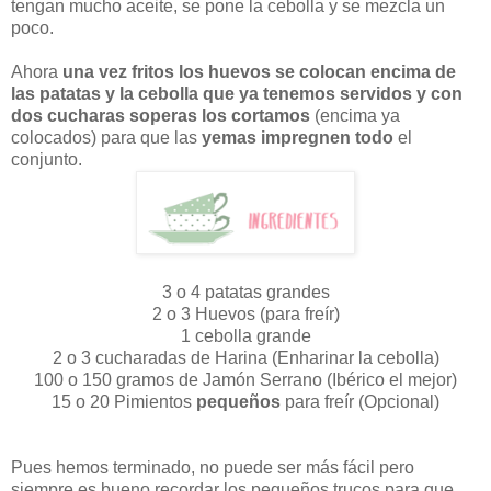
tengan mucho aceite, se pone la cebolla y se mezcla un
poco.
Ahora
una vez fritos los huevos se colocan encima de
las patatas y la cebolla que ya tenemos servidos y con
dos cucharas soperas los cortamos
(encima ya
colocados) para que las
yemas impregnen todo
el
conjunto.
3 o 4 patatas grandes
2 o 3 Huevos (para freír)
1 cebolla grande
2 o 3 cucharadas de Harina (Enharinar la cebolla)
100 o 150 gramos de Jamón Serrano (Ibérico el mejor)
15 o 20 Pimientos
pequeños
para freír (Opcional)
Pues hemos terminado, no puede ser más fácil pero
siempre es bueno recordar los pequeños trucos para que