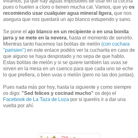
vivamos, ya que hay aguas imposibles de usar en la cocina
pues o huelen a cloro o tienen mucha cal. Vamos, que yo
os
recomiendo usar cualquier agua mineral ligera,
que nos
asegura que nos quedará un ajo blanco estupendo y sano.
Se pone el
ajo blanco en un recipiente o en una bonita
jarra y se mete en la nevera
, hasta el momento de servirlo.
Mientras tanto hacemos las bolitas de melón
(con cuchara
"parisien")
en este enlace podéis ver la cucharita en caso de
que alguno se haya despistado y no sepa de que hablo.
Estas bolitas de melón y si se quiere también las uvas se
sirven en la mesa en un cuenco para que cada uno se eche
lo que prefiera, o bien uvas o melón (pero no las dos juntas).
Pues nada más por hoy, hasta la siguiente y como siempre
os digo:
"Sed felices y cocinad mucho"
os dejo el
Facebook de La Taza de Loza
por si queréis ir a dar una
vuelta por ahí.