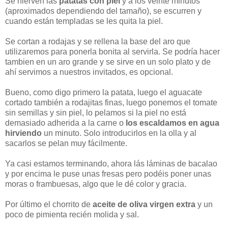
Se hierven las
patatas con piel
y a los veinte minutos
(aproximados dependiendo del tamaño), se escurren y
cuando están templadas se les quita la piel.
Se cortan a rodajas y se rellena la base del aro que
utilizaremos para ponerla bonita al servirla. Se podría hacer
tambien en un aro grande y se sirve en un solo plato y de
ahí servimos a nuestros invitados, es opcional.
Bueno, como digo primero la patata, luego el aguacate
cortado también a rodajitas finas, luego ponemos el tomate
sin semillas y sin piel, lo pelamos si la piel no está
demasiado adherida a la carne o
los escaldamos en agua
hirviendo
un minuto. Solo introducirlos en la olla y al
sacarlos se pelan muy fácilmente.
Ya casi estamos terminando, ahora lás láminas de bacalao
y por encima le puse unas fresas pero podéis poner unas
moras o frambuesas, algo que le dé color y gracia.
Por último el chorrito de
aceite de oliva virgen extra
y un
poco de pimienta recién molida y sal.