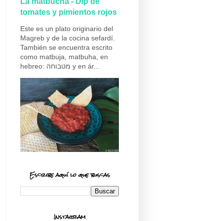
La matbucha - Dip de
tomates y pimientos rojos
Este es un plato originario del
Magreb y de la cocina sefardí.
También se encuentra escrito
como matbuja, matbuha, en
hebreo: מטבוחה y en ár...
Escribe aquí lo que buscas
Instagram