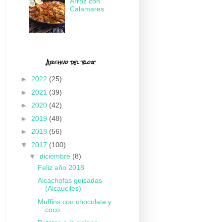
Arroz con
Calamares
Archivo del blog
►
2022
(25)
►
2021
(39)
►
2020
(42)
►
2019
(48)
►
2018
(56)
▼
2017
(100)
▼
diciembre
(8)
Feliz año 2018
Alcachofas guisadas
(Alcauciles)
Muffins con chocolate y
coco