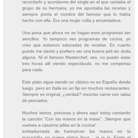
recordarlo y acordarme del single en el que cantaba el
grupo de su hermana, yo me apuntaba las recetas y
siempre ponía el nombre del famoso que lo había
hecho con ella. Era una mujer culta y encantadora.
Una pena que ahora no se hagan esos programas tan
sencillos. Yo tampoco veo programas de cocina, yo
creo que estamos saturadas de recetas. En cuanto
puedo me siento y prefiero ver una buena peli sin duda
alguna. Ni el famoso Masterchef, veo, no puedo estar
tres horas allí viendo espectáculo, no me compensa
para nada.
Este plato sigue siendo un clásico no en España desde
luego; pero en Italia es un fijo en muchos restaurantes.
Siempre es original, ¿verdad? mezclar carne con salsa
de pescados.
Muchos besos, preciosa y ahora aquí estoy cantando
la canción "Con las manos en la masa"...Siempre que
vuelves a casa/me pillas en la cocina/
embadurnada de harina/con las manos en la
masa/niña no quiero platos finos... ja ja ja. Fíjate el