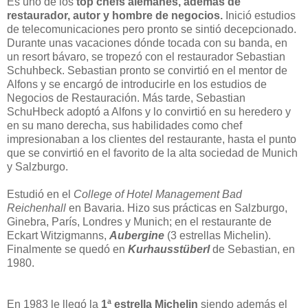
Es uno de los
top chefs alemanes, además de
restaurador, autor y hombre de negocios.
Inició estudios
de telecomunicaciones pero pronto se sintió decepcionado.
Durante unas vacaciones dónde tocada con su banda, en
un resort bávaro, se tropezó con el restaurador Sebastian
Schuhbeck. Sebastian pronto se convirtió en el mentor de
Alfons y se encargó de introducirle en los estudios de
Negocios de Restauración. Más tarde, Sebastian
SchuHbeck adoptó a Alfons y lo convirtió en su heredero y
en su mano derecha, sus habilidades como chef
impresionaban a los clientes del restaurante, hasta el punto
que se convirtió en el favorito de la alta sociedad de Munich
y Salzburgo.
Estudió en el
College of Hotel Management Bad
Reichenhall
en Bavaria.
Hizo sus prácticas en Salzburgo,
Ginebra, París, Londres y Munich; en el restaurante de
Eckart Witzigmanns,
Aubergine
(3 estrellas Michelin).
Finalmente se quedó en
Kurhausstüberl
de Sebastian, en
1980.
En 1983 le llegó la
1ª estrella Michelin
siendo además el