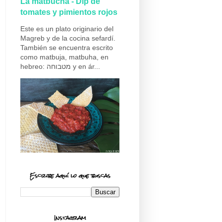
La matbucha - Dip de
tomates y pimientos rojos
Este es un plato originario del
Magreb y de la cocina sefardí.
También se encuentra escrito
como matbuja, matbuha, en
hebreo: מטבוחה y en ár...
Escribe aquí lo que buscas
Instagram