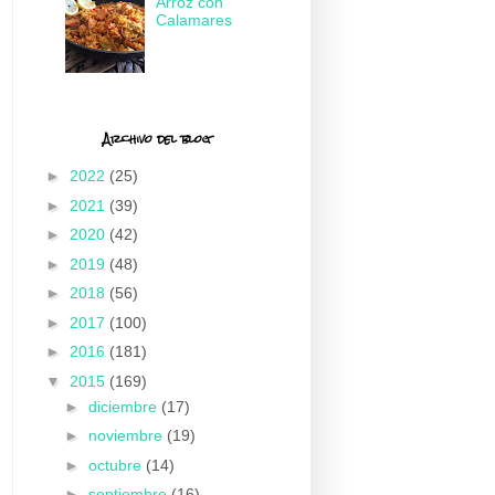
Arroz con
Calamares
Archivo del blog
►
2022
(25)
►
2021
(39)
►
2020
(42)
►
2019
(48)
►
2018
(56)
►
2017
(100)
►
2016
(181)
▼
2015
(169)
►
diciembre
(17)
►
noviembre
(19)
►
octubre
(14)
►
septiembre
(16)