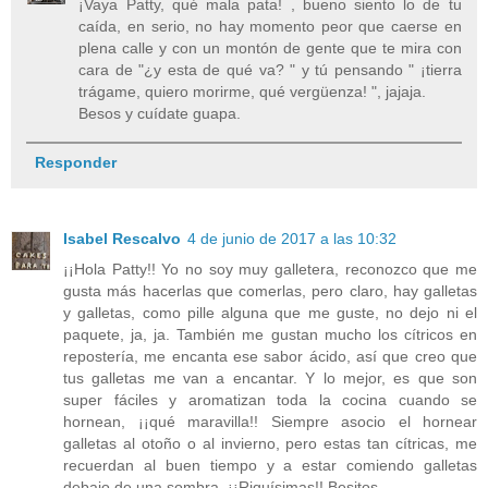
¡Vaya Patty, qué mala pata! , bueno siento lo de tu
caída, en serio, no hay momento peor que caerse en
plena calle y con un montón de gente que te mira con
cara de "¿y esta de qué va? " y tú pensando " ¡tierra
trágame, quiero morirme, qué vergüenza! ", jajaja.
Besos y cuídate guapa.
Responder
Isabel Rescalvo
4 de junio de 2017 a las 10:32
¡¡Hola Patty!! Yo no soy muy galletera, reconozco que me
gusta más hacerlas que comerlas, pero claro, hay galletas
y galletas, como pille alguna que me guste, no dejo ni el
paquete, ja, ja. También me gustan mucho los cítricos en
repostería, me encanta ese sabor ácido, así que creo que
tus galletas me van a encantar. Y lo mejor, es que son
super fáciles y aromatizan toda la cocina cuando se
hornean, ¡¡qué maravilla!! Siempre asocio el hornear
galletas al otoño o al invierno, pero estas tan cítricas, me
recuerdan al buen tiempo y a estar comiendo galletas
debajo de una sombra. ¡¡Riquísimas!! Besitos.