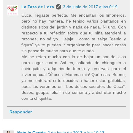
La Taza de Loza
3 de junio de 2017 a las 0:19
Cuca, llegaste perfecta. Me encantan los limoneros,
pero no hay manera, he tenido varios plantados en
distintos sitios del jardín y nada de nada. Ni uno. Con
respecto a tu reflexión sobre que tu niña atenderá a
razones, no sé yo... jajaja... como te salga "genio y
figura" ya te puedes ir organizando para hacer cosas
sin pensarlo mucho para que te cunda.
Me he reído mucho con lo de bajar un par de kilos
para coger cuatro. Así es, saltando de chiringuito a
chiringuito y adquiriendo fuerza y reservas para el
invierno, cual 🐻 osos. Mamma mia! Qué risas. Bueno,
ya me enteraré si te decides a hacer estas galletitas,
pues las veremos en "Los dulces secretos de Cuca".
Besos, guapa, feliz fin de semana y a disfrutar mucho
con tu chiquitita.
Responder
Natalia Cortés
2 de junio de 2017 a las 19:17