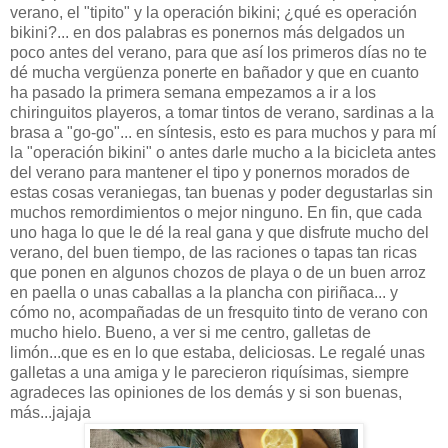
verano, el "tipito" y la operación bikini; ¿qué es operación
bikini?... en dos palabras es ponernos más delgados un
poco antes del verano, para que así los primeros días no te
dé mucha vergüenza ponerte en bañador y que en cuanto
ha pasado la primera semana empezamos a ir a los
chiringuitos playeros, a tomar tintos de verano, sardinas a la
brasa a "go-go"... en síntesis,
esto es para muchos y para mí
la "operación bikini" o antes darle mucho a la bicicleta antes
del verano para mantener el tipo y ponernos morados de
estas cosas veraniegas, tan buenas y poder degustarlas sin
muchos remordimientos o mejor ninguno.
En fin, que cada
uno haga lo que le dé la real gana y que disfrute mucho del
verano, del buen tiempo, de las raciones o tapas tan ricas
que ponen en algunos chozos de playa o de un buen arroz
en paella o unas caballas a la plancha con piriñaca... y
cómo no, acompañadas de un fresquito tinto de verano con
mucho hielo.
Bueno, a ver si me centro, galletas de
limón...que es en lo que estaba, deliciosas. Le regalé unas
galletas a una amiga y le parecieron riquísimas, siempre
agradeces las opiniones de los demás y si son buenas,
más...jajaja