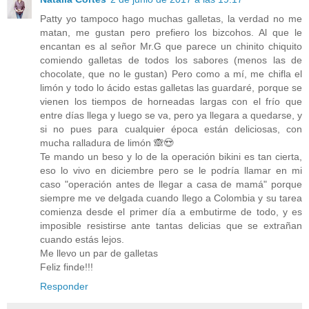
Patty yo tampoco hago muchas galletas, la verdad no me
matan, me gustan pero prefiero los bizcohos. Al que le
encantan es al señor Mr.G que parece un chinito chiquito
comiendo galletas de todos los sabores (menos las de
chocolate, que no le gustan) Pero como a mí, me chifla el
limón y todo lo ácido estas galletas las guardaré, porque se
vienen los tiempos de horneadas largas con el frío que
entre días llega y luego se va, pero ya llegara a quedarse, y
si no pues para cualquier época están deliciosas, con
mucha ralladura de limón 🙈😍
Te mando un beso y lo de la operación bikini es tan cierta,
eso lo vivo en diciembre pero se le podría llamar en mi
caso "operación antes de llegar a casa de mamá" porque
siempre me ve delgada cuando llego a Colombia y su tarea
comienza desde el primer día a embutirme de todo, y es
imposible resistirse ante tantas delicias que se extrañan
cuando estás lejos.
Me llevo un par de galletas
Feliz finde!!!
Responder