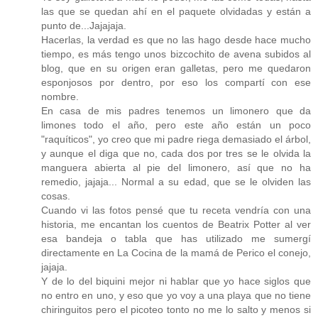
las que se quedan ahí en el paquete olvidadas y están a
punto de...Jajajaja.
Hacerlas, la verdad es que no las hago desde hace mucho
tiempo, es más tengo unos bizcochito de avena subidos al
blog, que en su origen eran galletas, pero me quedaron
esponjosos por dentro, por eso los compartí con ese
nombre.
En casa de mis padres tenemos un limonero que da
limones todo el año, pero este año están un poco
"raquíticos", yo creo que mi padre riega demasiado el árbol,
y aunque el diga que no, cada dos por tres se le olvida la
manguera abierta al pie del limonero, así que no ha
remedio, jajaja... Normal a su edad, que se le olviden las
cosas.
Cuando vi las fotos pensé que tu receta vendría con una
historia, me encantan los cuentos de Beatrix Potter al ver
esa bandeja o tabla que has utilizado me sumergí
directamente en La Cocina de la mamá de Perico el conejo,
jajaja.
Y de lo del biquini mejor ni hablar que yo hace siglos que
no entro en uno, y eso que yo voy a una playa que no tiene
chiringuitos pero el picoteo tonto no me lo salto y menos si