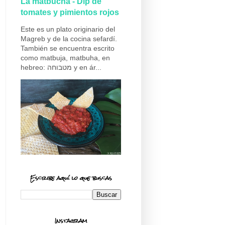
La matbucha - Dip de
tomates y pimientos rojos
Este es un plato originario del
Magreb y de la cocina sefardí.
También se encuentra escrito
como matbuja, matbuha, en
hebreo: מטבוחה y en ár...
Escribe aquí lo que buscas
Instagram