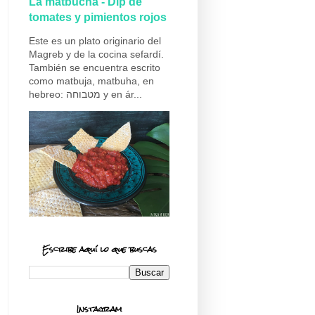
La matbucha - Dip de
tomates y pimientos rojos
Este es un plato originario del
Magreb y de la cocina sefardí.
También se encuentra escrito
como matbuja, matbuha, en
hebreo: מטבוחה y en ár...
Escribe aquí lo que buscas
Instagram