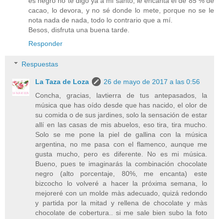
es negro no te digo ya a mi santo, le encanta el de 85 % de
cacao, lo devora, y no sé donde lo mete, porque no se le
nota nada de nada, todo lo contrario que a mí.
Besos, disfruta una buena tarde.
Responder
Respuestas
La Taza de Loza
26 de mayo de 2017 a las 0:56
Concha, gracias, lavtierra de tus antepasados, la
música que has oído desde que has nacido, el olor de
su comida o de sus jardines, solo la sensación de estar
allí en las casas de mis abuelos, eso tira, tira mucho.
Solo se me pone la piel de gallina con la música
argentina, no me pasa con el flamenco, aunque me
gusta mucho, pero es diferente. No es mi música.
Bueno, pues te imaginarás la combinación chocolate
negro (alto porcentaje, 80%, me encanta) este
bizcocho lo volveré a hacer la próxima semana, lo
mejoreré con un molde màs adecuado, quizá redondo
y partida por la mitad y rellena de chocolate y màs
chocolate de cobertura.. si me sale bien subo la foto