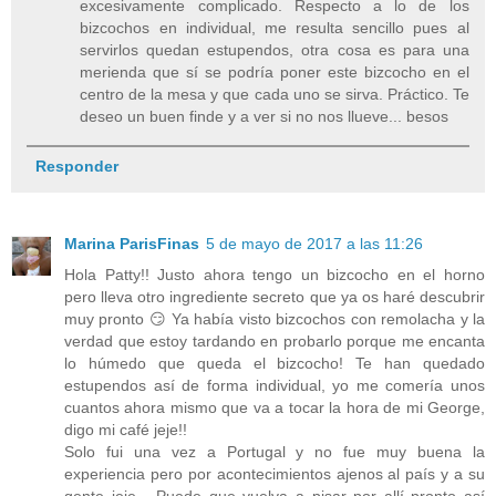
excesivamente complicado. Respecto a lo de los
bizcochos en individual, me resulta sencillo pues al
servirlos quedan estupendos, otra cosa es para una
merienda que sí se podría poner este bizcocho en el
centro de la mesa y que cada uno se sirva. Práctico. Te
deseo un buen finde y a ver si no nos llueve... besos
Responder
Marina ParisFinas
5 de mayo de 2017 a las 11:26
Hola Patty!! Justo ahora tengo un bizcocho en el horno
pero lleva otro ingrediente secreto que ya os haré descubrir
muy pronto 😏 Ya había visto bizcochos con remolacha y la
verdad que estoy tardando en probarlo porque me encanta
lo húmedo que queda el bizcocho! Te han quedado
estupendos así de forma individual, yo me comería unos
cuantos ahora mismo que va a tocar la hora de mi George,
digo mi café jeje!!
Solo fui una vez a Portugal y no fue muy buena la
experiencia pero por acontecimientos ajenos al país y a su
gente jeje... Puede que vuelva a pisar por allí pronto así