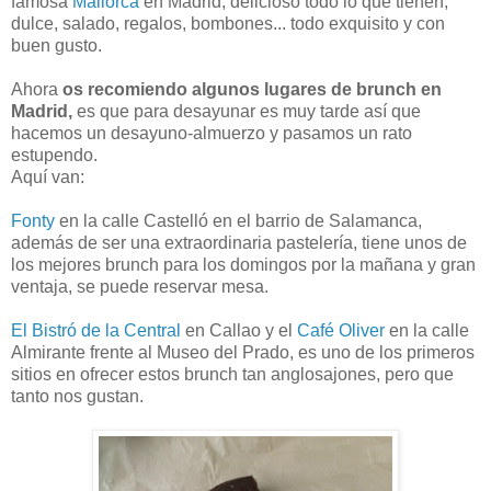
famosa
Mallorca
en Madrid, delicioso todo lo que tienen,
dulce, salado, regalos, bombones... todo exquisito y con
buen gusto.
Ahora
os recomiendo algunos lugares de brunch en
Madrid,
es que para desayunar es muy tarde así que
hacemos un desayuno-almuerzo y pasamos un rato
estupendo.
Aquí van:
Fonty
en la calle Castelló en el barrio de Salamanca,
además de ser una extraordinaria pastelería, tiene unos de
los mejores brunch para los domingos por la mañana y gran
ventaja, se puede reservar mesa.
El Bistró de la Central
en Callao y el
Café Oliver
en la calle
Almirante frente al Museo del Prado, es uno de los primeros
sitios en ofrecer estos brunch tan anglosajones, pero que
tanto nos gustan.