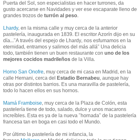
Puerta del Sol, son especialistas en hacer turrones, da
gusto acercarse en Navidades y ver ese escaparate lleno de
grandes trozos de
turrón al peso
.
Lhardy
, en la misma calle y muy cerca de la anterior
pastelería, inaugurada en 1839.
El escritor Azorín dijo en su
día..."A través del espejo de Lhardy‚ nos esfumamos en la
eternidad‚ entramos y salimos del más allá" Una delicia
todo, también tienen un buen restaurante con
uno de los
mejores cocidos madrileños
de la Villa.
Horno San Onofre
, muy cerca de mi casa en Madrid, en la
calle Hernani, cerca del
Estadio Bernabeu
, aunque hay
otras por distintos barrios. Es una maravilla de pastelería,
todo lo hacen ellos en sus hornos.
Mamá Framboise
, muy cerca de la Plaza de Colón, esta
pastelería tiene de todo, salado, dulce y unos macarons
increíbles.
Esta es ya de la nueva "hornada" de la pastelería
francesa tan en boga en casi todo el Mundo.
Por último la pastelería de mi infancia, la