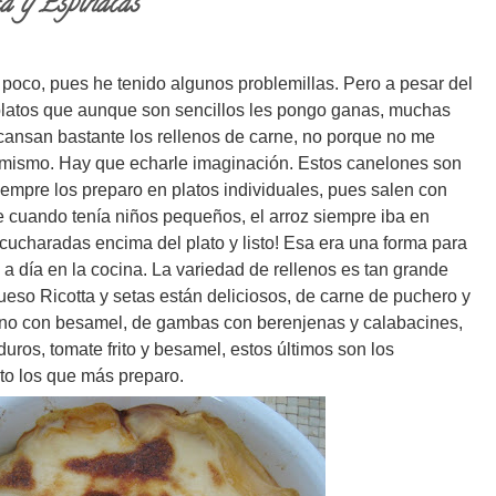
ta y Espinacas
poco, pues he tenido algunos problemillas. Pero a pesar del
platos que aunque son sencillos les pongo ganas, muchas
cansan bastante los rellenos de carne, no porque no me
 mismo. Hay que echarle imaginación. Estos canelones son
Siempre los preparo en platos individuales, pues salen con
 cuando tenía niños pequeños, el arroz siempre iba en
ucharadas encima del plato y listo! Esa era una forma para
 a día en la cocina. La variedad de rellenos es tan grande
eso Ricotta y setas están deliciosos, de carne de puchero y
ano con besamel, de gambas con berenjenas y calabacines,
ros, tomate frito y besamel, estos últimos son los
nto los que más preparo.