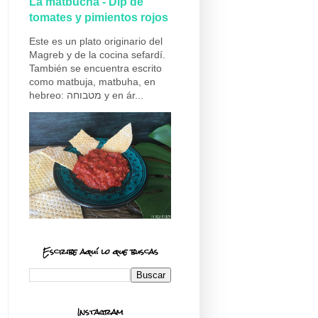
La matbucha - Dip de
tomates y pimientos rojos
Este es un plato originario del
Magreb y de la cocina sefardí.
También se encuentra escrito
como matbuja, matbuha, en
hebreo: מטבוחה y en ár...
Escribe aquí lo que buscas
Instagram