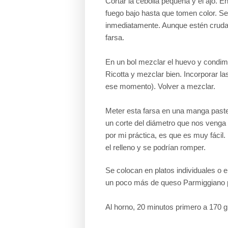
Cortar la cebolla pequeña y el ajo. E
fuego bajo hasta que tomen color. Se
inmediatamente. Aunque estén crudas
farsa.
En un bol mezclar el huevo y condime
Ricotta y mezclar bien. Incorporar la
ese momento). Volver a mezclar.
Meter esta farsa en una manga pastel
un corte del diámetro que nos venga b
por mi práctica
, es que es muy fácil.
el relleno y se podrían romper.
Se colocan en platos individuales o 
un poco más de queso Parmiggiano p
Al horno, 20 minutos primero a 170 g