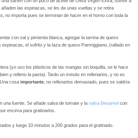
n una sartén con un poco de aceite de Oliva Virgen Extra, sofreír a
 añaden las espinacas, se les da unas vueltas y se retira
, no importa pues se terminan de hacer en el horno con toda la
ntar con sal y pimienta blanca, agregar la tarrina de queso
s espinacas, el sofrito y la taza de queso Parmiggiano, (rallado en
era (yo uso los plásticos de las mangas sin boquilla, se le hace
ien y relleno la pasta). Tardo un minuto en rellenarlos, y no es
Una cosa
importante
, no rellenarlos demasiado, pues se saldría
en una fuente. Se añade salsa de tomate y la
salsa Besamel
con
or encima para gratinarlos.
rados y luego 10 minutos a 200 grados para el gratinado.