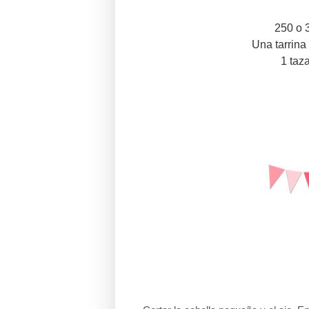
250 o 
Una tarrina
1 taz