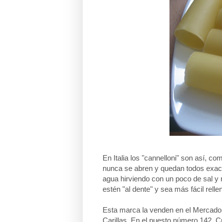
En Italia los "cannelloni" son así, c
nunca se abren y quedan todos exact
agua hirviendo con un poco de sal y
estén "al dente" y sea más fácil relle
Esta marca la venden en el Mercado 
Carillas. En el puesto número 142. C