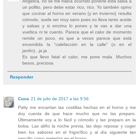
Angélica, no se me había ocurrido ponerle esta salsa a
un pollito, pero debe estar rico, rico. Yo también opino
que cocinar al horno en verano (y en invierno) resulta
cómodo, suele ser muy sano pues no lleva tanto aceite
y salsas y si encima lo pones y te vas a dar una
vueltica ni te cuento. Parece que el calor de momento
remite un poco, es que a veces parece que está
encendida la "calefacción en la calle" (o en el
jardín)...ja ja
Es que llevo fatal el calor, me pone mala. Muchos
besos, preciosa
Responder
Cuca
21 de julio de 2017 a las 9:56
Patty me encantan las costillas hechas en el horno y me
doy cuenta de que hace mucho que no las preparo.
Últimamente voy a lo fácil y cómodo y las preparo en la
bolsa. Las aliño la noche previa, las dejo reposar y coger
bien los sabores en el frigorífico y al día siguiente tan
sencillo como meterlas en el horno.