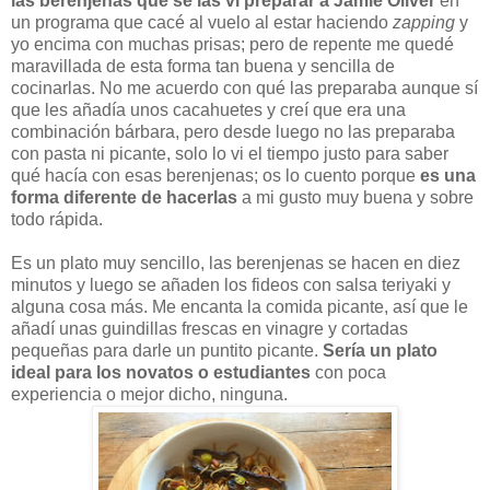
las berenjenas que se las vi preparar a Jamie Oliver
en
un programa que cacé al vuelo al estar haciendo
zapping
y
yo encima con muchas prisas; pero de repente me quedé
maravillada de esta forma tan buena y sencilla de
cocinarlas. No me acuerdo con qué las preparaba aunque sí
que les añadía unos cacahuetes y creí que era una
combinación bárbara, pero desde luego no las preparaba
con pasta ni picante, solo lo vi el tiempo justo para saber
qué hacía con esas berenjenas; os lo cuento porque
es una
forma diferente de hacerlas
a mi gusto muy buena y sobre
todo rápida.
Es un plato muy sencillo, las berenjenas se hacen en diez
minutos y luego se añaden los fideos con salsa teriyaki y
alguna cosa más. Me encanta la comida picante, así que le
añadí unas guindillas frescas en vinagre y cortadas
pequeñas para darle un puntito picante.
Sería un plato
ideal para los novatos o estudiantes
con poca
experiencia o mejor dicho, ninguna.