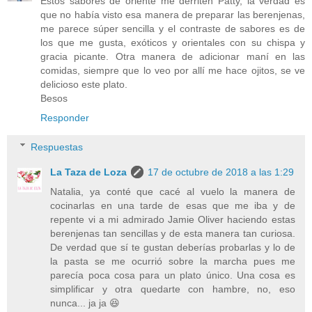
Estos sabores de oriente me derriten Patty, la verdad es
que no había visto esa manera de preparar las berenjenas,
me parece súper sencilla y el contraste de sabores es de
los que me gusta, exóticos y orientales con su chispa y
gracia picante. Otra manera de adicionar maní en las
comidas, siempre que lo veo por allí me hace ojitos, se ve
delicioso este plato.
Besos
Responder
Respuestas
La Taza de Loza
17 de octubre de 2018 a las 1:29
Natalia, ya conté que cacé al vuelo la manera de
cocinarlas en una tarde de esas que me iba y de
repente vi a mi admirado Jamie Oliver haciendo estas
berenjenas tan sencillas y de esta manera tan curiosa.
De verdad que sí te gustan deberías probarlas y lo de
la pasta se me ocurrió sobre la marcha pues me
parecía poca cosa para un plato único. Una cosa es
simplificar y otra quedarte con hambre, no, eso
nunca... ja ja 😆