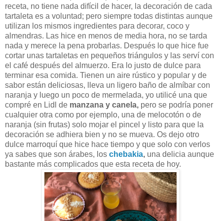
receta, no tiene nada difícil de hacer, la decoración de cada
tartaleta es a voluntad; pero siempre todas distintas aunque
utilizan los mismos ingredientes para decorar, coco y
almendras. Las hice en menos de media hora, no se tarda
nada y merece la pena probarlas. Después lo que hice fue
cortar unas tartaletas en pequeños triángulos y las serví con
el café después del almuerzo. Era lo justo de dulce para
terminar esa comida. Tienen un aire rústico y popular y de
sabor están deliciosas, lleva un ligero baño de almíbar con
naranja y luego un poco de mermelada, yo utilicé una que
compré en Lidl de
manzana y canela,
pero se podría poner
cualquier otra como por ejemplo, una de melocotón o de
naranja (sin frutas) solo mojar el pincel y listo para que la
decoración se adhiera bien y no se mueva. Os dejo otro
dulce marroquí que hice hace tiempo y que solo con verlos
ya sabes que son árabes, los
chebakia
,
una delicia aunque
bastante más complicados que esta receta de hoy.