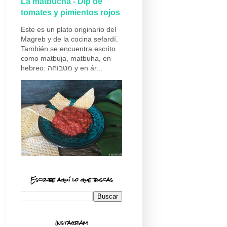
La matbucha - Dip de
tomates y pimientos rojos
Este es un plato originario del
Magreb y de la cocina sefardí.
También se encuentra escrito
como matbuja, matbuha, en
hebreo: מטבוחה y en ár...
Escribe aquí lo que buscas
Instagram