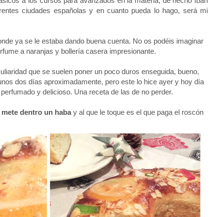
ásicos a los cursos para avanzados en la materia, de hecho Ibán
entes ciudades españolas y en cuanto pueda lo hago, será mi
donde ya se le estaba dando buena cuenta.
No os podéis imaginar
erfume a naranjas y bollería casera impresionante.
uliaridad que se suelen poner un poco duros enseguida, bueno,
nos dos días aproximadamente, pero este lo hice ayer y hoy día
 perfumado y delicioso. Una receta de las de no perder.
e mete dentro un haba
y al que le toque es el que paga el roscón