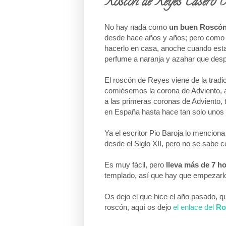
Roscón de Reyes Casero (
No hay nada como
un buen Roscón
desde hace años y años; pero como 
hacerlo en casa, anoche cuando estab
perfume a naranja y azahar que despre
El roscón de Reyes viene de la tradi
comiésemos la corona de Adviento, 
a las primeras coronas de Adviento,
en España hasta hace tan solo unos
Ya el escritor Pio Baroja lo menciona
desde el Siglo XII, pero
no se sabe co
Es muy fácil, pero
lleva más de 7 h
templado, así que hay que empezarlo
Os dejo el que hice el año pasado, 
roscón, aquí os dejo
el enlace del
Ro