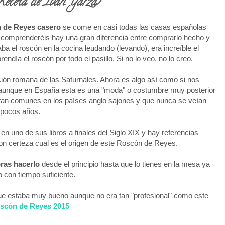
Receta de Ibán Yarza)
 de Reyes casero
se come en casi todas las casas españolas
comprenderéis hay una gran diferencia entre comprarlo hecho y
a el roscón en la cocina leudando (levando), era increíble el
ndía el roscón por todo el pasillo. Si no lo veo, no lo creo.
ción romana de las Saturnales. Ahora es algo así como si nos
aunque en España esta es una "moda" o costumbre muy posterior
 tan comunes en los países anglo sajones y que nunca se veían
 pocos años.
 en uno de sus libros a finales del Siglo XIX y hay referencias
n certeza cual es el origen de este Roscón de Reyes.
oras hacerlo
desde el principio hasta que lo tienes en la mesa ya
 con tiempo suficiente.
que estaba muy bueno aunque no era tan "profesional" como este
scón de Reyes 2015