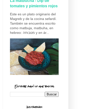
La matbucha - Dip de
tomates y pimientos rojos
Este es un plato originario del
Magreb y de la cocina sefardí.
También se encuentra escrito
como matbuja, matbuha, en
hebreo: מטבוחה y en ár...
Escribe aquí lo que buscas
Instagram