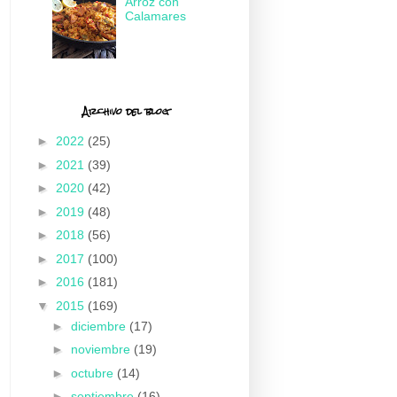
Arroz con
Calamares
Archivo del blog
►
2022
(25)
►
2021
(39)
►
2020
(42)
►
2019
(48)
►
2018
(56)
►
2017
(100)
►
2016
(181)
▼
2015
(169)
►
diciembre
(17)
►
noviembre
(19)
►
octubre
(14)
►
septiembre
(16)