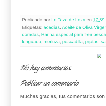
Publicado por
La Taza de Loza
en
17:59
Etiquetas:
acedías
,
Aceite de Oliva Virge
doradas
,
Harina especial para freír pesc
lenguado
,
merluza
,
pescadilla
,
pijotas
,
sa
No hay comentarios:
Publicar un comentario
Muchas gracias, tus comentarios son