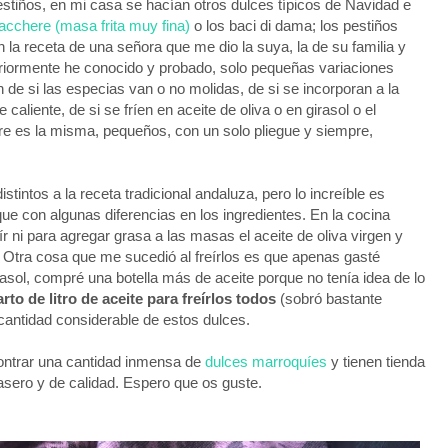
estiños, en mi casa se hacían otros dulces típicos de Navidad e
acchere (masa frita muy fina)
o los baci di dama; los pestiños
 la receta de una señora que me dio la suya, la de su familia y
riormente he conocido y probado, solo pequeñas variaciones
 de si las especias van o no molidas, de si se incorporan a la
caliente, de si se fríen en aceite de oliva o en girasol o el
e es la misma, pequeños, con un solo pliegue y siempre,
tintos a la receta tradicional andaluza, pero lo increíble es
e con algunas diferencias en los ingredientes. En la cocina
ír ni para agregar grasa a las masas el aceite de oliva virgen y
 Otra cosa que me sucedió al freírlos es que apenas gasté
irasol, compré una botella más de aceite porque no tenía idea de lo
to de litro de aceite para freírlos todos
(sobró bastante
 cantidad considerable de estos dulces.
ontrar una cantidad inmensa de
dulces marroquíes
y tienen tienda
casero y de calidad. Espero que os guste.