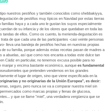
uíes
tipo nuestros pestiños y también conocidos como shebbakiyya,
gustación de pestiños muy típicos en Navidad por estas tierras
 familias haya y a cada uno le gustan los suyos especialmente
cuerdan de su infancia y de los olores que quedaban en toda las
 tandas de ellos. Como os cuento, la merienda-degustación es
rata de que cada una de las participantes -casi veinte personas
aro- lleva una bandeja de pestiños hechas en nuestras propias
ta de su familia, porque además estas recetas pasan de madres a
as a abuelas, así que como nos encanta a todas este dulce tan
y en Cádiz en particular, no tenemos excusa posible para no
ste manjar y encima bastante económico, aunque
es fundamental
pseudomieles que pretenden vendernos en los grandes
mente el lugar de origen, sino que viene especificada en la
riginarias y no originarias de la Unión Europea", es decir:
uenas, seguro, pero nunca se va a comparar nuestra miel sin
supermercados como marcas propias y llenas de glucosa,
ntes... y que se llame "miel", una verdadera vergüenza que se
in.