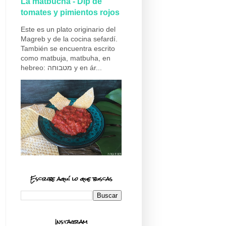
La matbucha - Dip de
tomates y pimientos rojos
Este es un plato originario del
Magreb y de la cocina sefardí.
También se encuentra escrito
como matbuja, matbuha, en
hebreo: מטבוחה y en ár...
Escribe aquí lo que buscas
Instagram