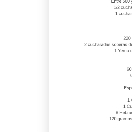
Entre 580 y
1/2 cucha
1 cuchar
220 
2 cucharadas soperas de 
1 Yema d
60
Esp
1 
1 Cu
8 Hebras
120 gramos