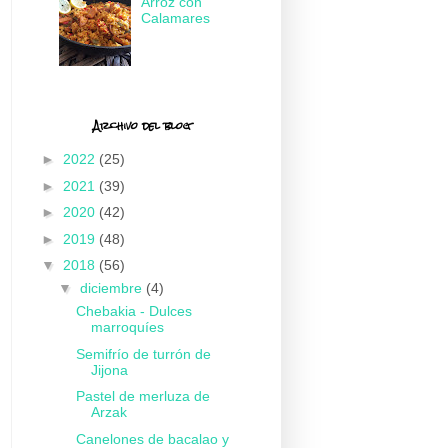
Arroz con
Calamares
Archivo del blog
►
2022
(25)
►
2021
(39)
►
2020
(42)
►
2019
(48)
▼
2018
(56)
▼
diciembre
(4)
Chebakia - Dulces
marroquíes
Semifrío de turrón de
Jijona
Pastel de merluza de
Arzak
Canelones de bacalao y