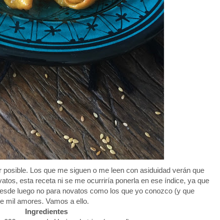
jor posible. Los que me siguen o me leen con asiduidad verán que
atos, esta receta ni se me ocurriría ponerla en ese índice, ya que
desde luego no para novatos como los que yo conozco (y que
 de mil amores.
Vamos a ello.
Ingredientes