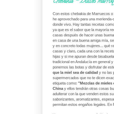
Chebakia - Dulces marroq
Con estos chebakia de Marruecos o 
he aprovechado para una merienda-de
donde vivo. Hay tantas recetas como
ya que es el sabor que la mayoría re
casas después de hacer unas buenas
en casa de una buena amiga mía, se t
y en concreto todas mujeres... qué r
casas y claro, cada una con la rece
hijas y si me apuran desde bisabuel
tradicional en Andalucía en general 
ponernos las botas y disfrutar de e
que la miel sea de calidad
y no las 
supermercados que no te dicen exacta
etiqueta como:
"Mezclas de mieles o
China
y ellos tendrán otras cosas b
adulterar con la que venden estos 
saborizantes, aromatizantes, espesa
permitan estos engaños legales. En f