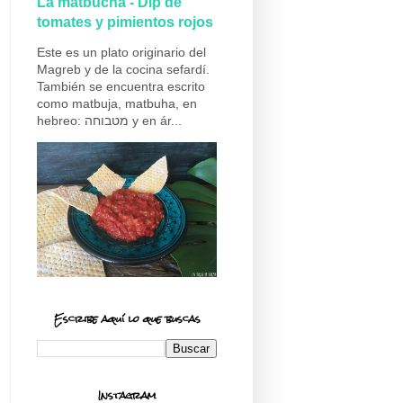
La matbucha - Dip de
tomates y pimientos rojos
Este es un plato originario del
Magreb y de la cocina sefardí.
También se encuentra escrito
como matbuja, matbuha, en
hebreo: מטבוחה y en ár...
Escribe aquí lo que buscas
Instagram