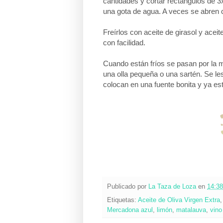
cantidades y cortar rectángulos de 3
una gota de agua. A veces se abren c
Freírlos con aceite de girasol y ace
con facilidad.
Cuando están fríos se pasan por la m
una olla pequeña o una sartén. Se le
colocan en una fuente bonita y ya es
Publicado por
La Taza de Loza
en
14:38
Etiquetas:
Aceite de Oliva Virgen Extra
Mercadona azul
,
limón
,
matalauva
,
vino