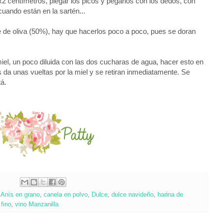
x2 centímetros, plegar los picos y pegarlos con los dedos, con
uando están en la sartén...
ite de oliva (50%), hay que hacerlos poco a poco, pues se doran
iel, un poco diluida con las dos cucharas de agua, hacer esto en
s da unas vueltas por la miel y se retiran inmediatamente. Se
tá.
,
Anís en grano
,
canela en polvo
,
Dulce
,
dulce navideño
,
harina de
 fino
,
vino Manzanilla