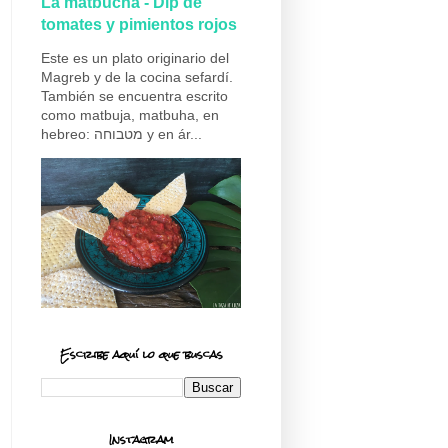
La matbucha - Dip de
tomates y pimientos rojos
Este es un plato originario del
Magreb y de la cocina sefardí.
También se encuentra escrito
como matbuja, matbuha, en
hebreo: מטבוחה y en ár...
Escribe aquí lo que buscas
Instagram