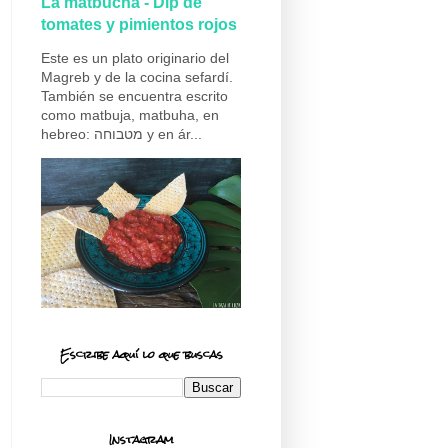
La matbucha - Dip de
tomates y pimientos rojos
Este es un plato originario del
Magreb y de la cocina sefardí.
También se encuentra escrito
como matbuja, matbuha, en
hebreo: מטבוחה y en ár...
Escribe aquí lo que buscas
Instagram